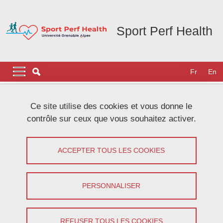
Aller au contenu principal
Gestion des cookies
Sport Perf Health
Navigation principale
Navigation principale mobile
Fr
En
Fil d'Ariane
Accueil
Actualités
Ce site utilise des cookies et vous donne le
contrôle sur ceux que vous souhaitez activer.
Atelier méthodo n°3 : Découverte de la
valorisation à l'UGA
ACCEPTER TOUS LES COOKIES
Partager sur Facebook
Partager sur LinkedIn
Imprimer
Partager
PERSONNALISER
Partager l'URL de cette page
Le 14 mars 2024
REFUSER TOUS LES COOKIES