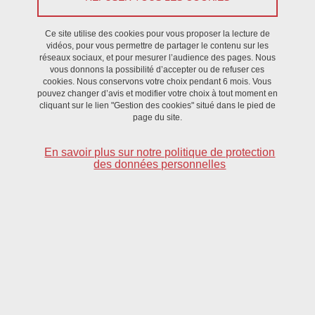
Ce site utilise des cookies pour vous proposer la lecture de
Par Guillaume Comparato et Alexandra Puisnel
vidéos, pour vous permettre de partager le contenu sur les
réseaux sociaux, et pour mesurer l’audience des pages. Nous
vous donnons la possibilité d’accepter ou de refuser ces
cookies. Nous conservons votre choix pendant 6 mois. Vous
Venez découvrir ce qu'est la valorisation de la recherche, son
pouvez changer d’avis et modifier votre choix à tout moment en
écosystème et les personnes chargées de vous accompagner.
cliquant sur le lien "Gestion des cookies" situé dans le pied de
page du site.
Dans cet Atelier, après une introduction générale, nous
échangerons sur des cas concrets de projets de valorisation issus
En savoir plus sur notre politique de protection
des laboratoires et UFRs de l'UGA (Bao Bao, Opti'mouv)
des données personnelles
DATE
Le 14 mars 2024
Complément date
13h30 - 14h30