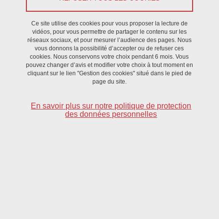
Ce site utilise des cookies pour vous proposer la lecture de
vidéos, pour vous permettre de partager le contenu sur les
Partager sur Facebook
Partager sur LinkedIn
Imprimer
Partager
réseaux sociaux, et pour mesurer l’audience des pages. Nous
Partager l'URL de cette page
vous donnons la possibilité d’accepter ou de refuser ces
cookies. Nous conservons votre choix pendant 6 mois. Vous
pouvez changer d’avis et modifier votre choix à tout moment en
cliquant sur le lien "Gestion des cookies" situé dans le pied de
page du site.
Publié le 17 avril 2023
Mis à jour le 14 mars 2025
En savoir plus sur notre politique de protection
des données personnelles