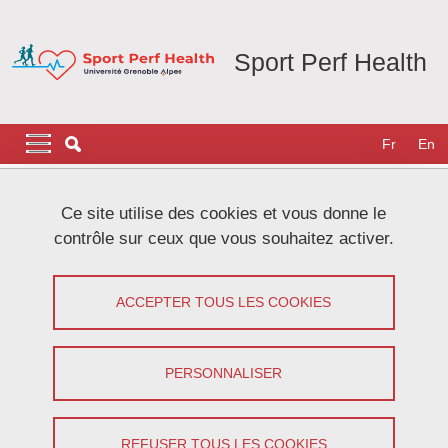
Aller au contenu principal
Gestion des cookies
Sport Perf Health
Navigation principale
Navigation principale mobile
Fr
En
Fil d'Ariane
Accueil
Actualités
Évènements à venir
Ce site utilise des cookies et vous donne le
contrôle sur ceux que vous souhaitez activer.
Évènements à venir
ACCEPTER TOUS LES COOKIES
Partager sur Facebook
Partager sur LinkedIn
Imprimer
Partager
Partager l'URL de cette page
PERSONNALISER
Aucun élement à afficher
REFUSER TOUS LES COOKIES