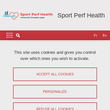
Skip to main content
Cookies management
Sport Perf Health
Navigation principale
Navigation principale mobile
Fr
En
Breadcrumb
Home
This site uses cookies and gives you control
over which ones you wish to activate.
Atelier méthodo n°5 : Data
Management
ACCEPT ALL COOKIES
Share on Facebook
Share on LinkedIn
Print
Share
PERSONALIZE
Share this page URL
On November 28, 2024
REFUSE ALL COOKIES