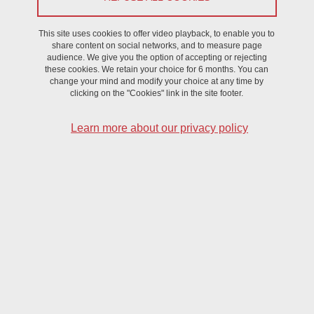
This site uses cookies to offer video playback, to enable you to
Par Margaux de Chanaleilles
share content on social networks, and to measure page
audience. We give you the option of accepting or rejecting
these cookies. We retain your choice for 6 months. You can
change your mind and modify your choice at any time by
Cet atelier vise à vous fournir des outils pratiques pour mieux
clicking on the "Cookies" link in the site footer.
organiser et partager vos données de recherche.
Learn more about our privacy policy
Nous aborderons notamment la création d'un codebook et
une méthode de structuration des données que vous pourrez
réutiliser aussi bien dans vos dossiers personnels que sur les
plateformes de partage de données.
DATE
On November 28, 2024